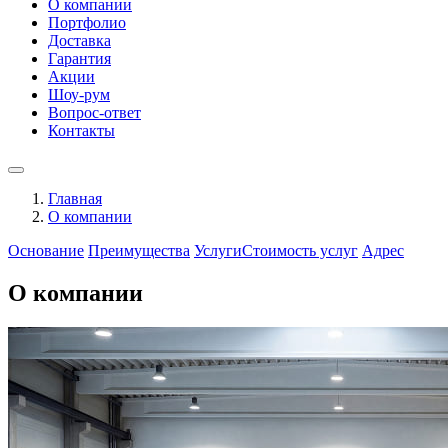
О компании
Портфолио
Доставка
Гарантия
Акции
Шоу-рум
Вопрос-ответ
Контакты
Главная
О компании
Основание
Преимущества
Услуги
Стоимость услуг
Адрес
О компании