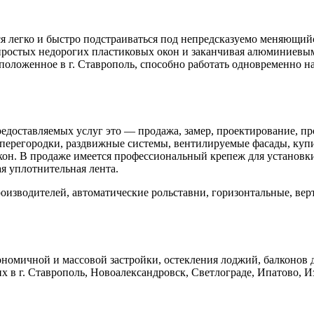
я легко и быстро подстраиваться под непредсказуемо меняющийс
простых недорогих пластиковых окон и заканчивая алюминиев
оложенное в г. Ставрополь, способно работать одновременно н
редоставляемых услуг это — продажа, замер, проектирование, п
е перегородки, раздвижные системы, вентилируемые фасады, куп
он. В продаже имеется профессиональный крепеж для установки 
я уплотнительная лента.
роизводителей, автоматические рольставни, горизонтальные, ве
номичной и массовой застройки, остекления лоджий, балконов 
 в г. Ставрополь, Новоалександровск, Светлограде, Ипатово, 