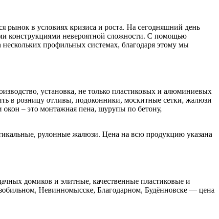
я рынок в условиях кризиса и роста. На сегодняшний день
ыми конструкциями невероятной сложности. С помощью
а нескольких профильных системах, благодаря этому мы
роизводство, установка, не только пластиковых и алюминиевых
ить в розницу отливы, подоконники, москитные сетки, жалюзи
окон – это монтажная пена, шурупы по бетону,
ртикальные, рулонные жалюзи. Цена на всю продукцию указана
дачных домиков и элитные, качественные пластиковые и
Изобильном, Невинномысске, Благодарном, Будённовске — цена