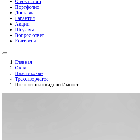
О компании
Портфолио
Доставка
Гарантия
Акции
Шоу-рум
Вопрос-ответ
Контакты
Главная
Окна
Пластиковые
Трехстворчатое
Поворотно-откидной Импост