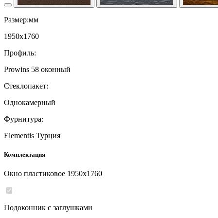
Размер:мм
1950
x
1760
Профиль:
Prowins 58 оконный
Стеклопакет:
Однокамерный
Фурнитура:
Elementis Турция
Комплектация
Окно пластиковое
1950
x
1760
Подоконник с заглушками